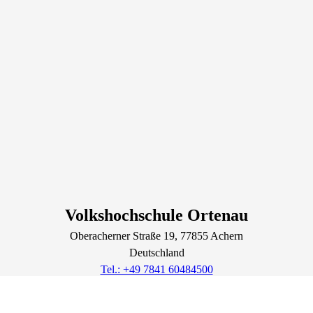
Volkshochschule Ortenau
Oberacherner Straße
19
, 77855
Achern
Deutschland
Tel.: +49 7841 60484500
info@vhs-ortenau.de
Lage & Routenplaner