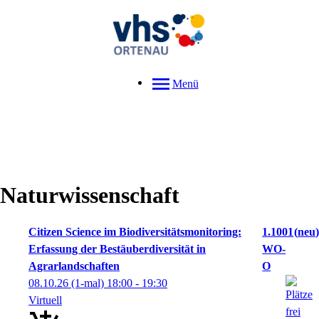
Menü
Naturwissenschaft
Citizen Science im Biodiversitätsmonitoring:
1.1001
neu
Erfassung der Bestäuberdiversität in
WO-
Agrarlandschaften
O
08.10.26
(1-mal)
18:00
- 19:30
Virtuell