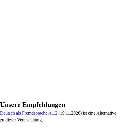
Zeiten
18 Abende, 12.01.2027 - 18.03.2027
Dienstag, 19:30 - 21:00 Uhr
Donnerstag, 19:30 - 21:00 Uhr
18 Termin(e)
Leitung
Manuela Wambach
Nummer
4.0412 ACH
Ort
vhs Achern
,
Oberachener Straße 19, 77855 Achern
,
Raum 6, 1. OG
Preis
159,00 € (gültig ab 8 Teilnehmenden)
Kopien: 3,00 €
Unsere Empfehlungen
Deutsch als Fremdsprache A1.2
(19.11.2026)
ist eine Alternative
zu
dieser Veranstaltung.