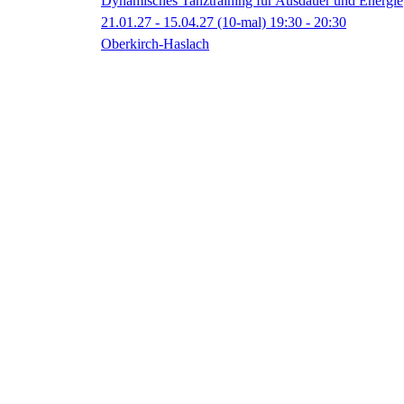
Dynamisches Tanztraining für Ausdauer und Energie
21.01.27 - 15.04.27
(10-mal)
19:30
- 20:30
Oberkirch-Haslach