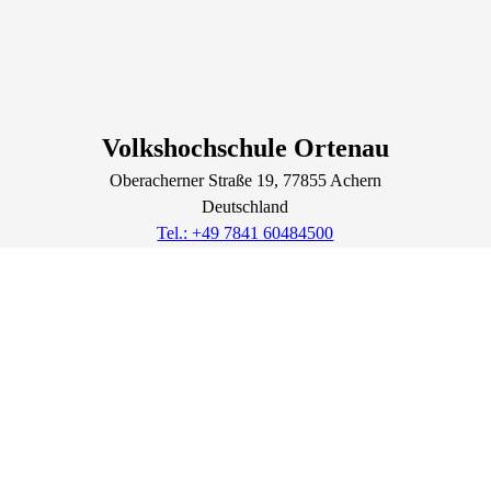
Volkshochschule Ortenau
Oberacherner Straße
19
, 77855
Achern
Deutschland
Tel.: +49 7841 60484500
info@vhs-ortenau.de
Lage & Routenplaner