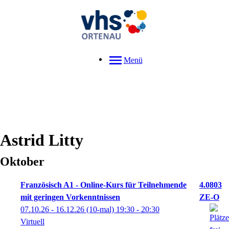
Menü
Astrid
Litty
Oktober
Französisch A1 - Online-Kurs für Teilnehmende
4.0803
mit geringen Vorkenntnissen
ZE-O
07.10.26 - 16.12.26
(10-mal)
19:30
- 20:30
Virtuell