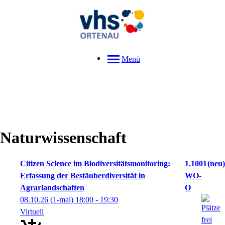
Menü
Naturwissenschaft
Citizen Science im Biodiversitätsmonitoring:
1.1001
neu
Erfassung der Bestäuberdiversität in
WO-
Agrarlandschaften
O
08.10.26
(1-mal)
18:00
- 19:30
Virtuell