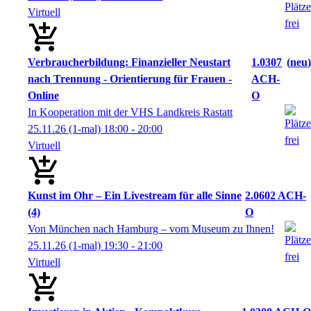
Virtuell
Verbraucherbildung: Finanzieller Neustart
1.0307
neu
nach Trennung - Orientierung für Frauen -
ACH-
Online
O
In Kooperation mit der VHS Landkreis Rastatt
25.11.26
(1-mal)
18:00
- 20:00
Virtuell
Kunst im Ohr – Ein Livestream für alle Sinne
2.0602 ACH-
(4)
O
Von München nach Hamburg – vom Museum zu Ihnen!
25.11.26
(1-mal)
19:30
- 21:00
Virtuell