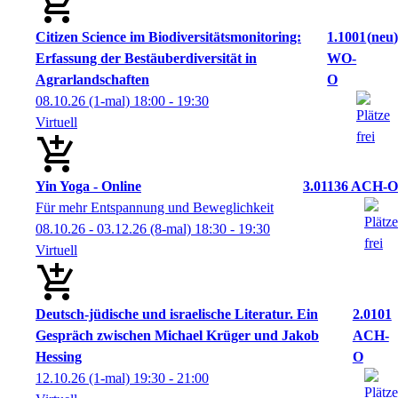
Citizen Science im Biodiversitätsmonitoring:
1.1001
neu
Erfassung der Bestäuberdiversität in
WO-
Agrarlandschaften
O
08.10.26
(1-mal)
18:00
- 19:30
Virtuell
Yin Yoga - Online
3.01136 ACH-O
Für mehr Entspannung und Beweglichkeit
08.10.26 - 03.12.26
(8-mal)
18:30
- 19:30
Virtuell
Deutsch-jüdische und israelische Literatur. Ein
2.0101
Gespräch zwischen Michael Krüger und Jakob
ACH-
Hessing
O
12.10.26
(1-mal)
19:30
- 21:00