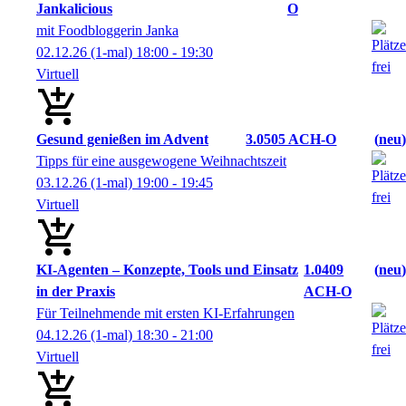
Jankalicious
O
mit Foodbloggerin Janka
02.12.26
(1-mal)
18:00
- 19:30
Virtuell
Gesund genießen im Advent
3.0505 ACH-O
neu
Tipps für eine ausgewogene Weihnachtszeit
03.12.26
(1-mal)
19:00
- 19:45
Virtuell
KI-Agenten – Konzepte, Tools und Einsatz
1.0409
neu
in der Praxis
ACH-O
Für Teilnehmende mit ersten KI-Erfahrungen
04.12.26
(1-mal)
18:30
- 21:00
Virtuell