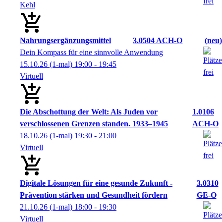
Kehl
Nahrungsergänzungsmittel
3.0504 ACH-O
neu
Dein Kompass für eine sinnvolle Anwendung
15.10.26
(1-mal)
19:00
- 19:45
Virtuell
Die Abschottung der Welt: Als Juden vor
1.0106
verschlossenen Grenzen standen. 1933–1945
ACH-O
18.10.26
(1-mal)
19:30
- 21:00
Virtuell
Digitale Lösungen für eine gesunde Zukunft -
3.0310
Prävention stärken und Gesundheit fördern
GE-O
21.10.26
(1-mal)
18:00
- 19:30
Virtuell