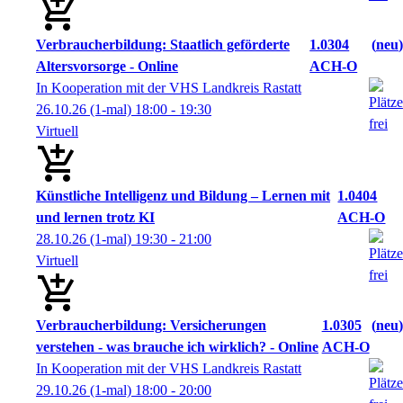
Verbraucherbildung: Staatlich geförderte
1.0304
neu
Altersvorsorge - Online
ACH-O
In Kooperation mit der VHS Landkreis Rastatt
26.10.26
(1-mal)
18:00
- 19:30
Virtuell
Künstliche Intelligenz und Bildung – Lernen mit
1.0404
und lernen trotz KI
ACH-O
28.10.26
(1-mal)
19:30
- 21:00
Virtuell
Verbraucherbildung: Versicherungen
1.0305
neu
verstehen - was brauche ich wirklich? - Online
ACH-O
In Kooperation mit der VHS Landkreis Rastatt
29.10.26
(1-mal)
18:00
- 20:00