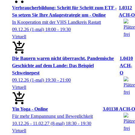
Verbraucherbildung: Schritt für Schritt zum ETF -
1.0312
So setzen Sie Ihre Anlagestrategie um - Online
ACH-O
In Kooperation mit der VHS Landkreis Rastatt
09.12.26
(1-mal)
18:00
- 19:30
Virtuell
Die Bauern waren nicht überrascht. Pandemische
1.0410
Geschichte auf dem Lande: Das Beispiel
ACH-
Schweinepest
O
09.12.26
(1-mal)
19:30
- 21:00
Virtuell
Yin Yoga - Online
3.01138 ACH-O
Für mehr Entspannung und Beweglichkeit
10.12.26 - 11.02.27
(8-mal)
18:30
- 19:30
Virtuell