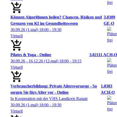
Können Algorithmen heilen? Chancen, Risiken und
3.0309
Grenzen von KI im Gesundheitswesen
GE-O
30.09.26
(1-mal)
18:00
- 19:30
Virtuell
Pilates & Yoga - Online
3.02111 ACH-O
30.09.26 - 16.12.26
(12-mal)
18:00
- 19:15
Virtuell
Verbraucherbildung: Private Altersvorsorge - So
1.0303
sorgen Sie fürs Alter vor - Online
ACH-O
In Kooperation mit der VHS Landkreis Rastatt
30.09.26
(1-mal)
18:00
- 19:30
Virtuell