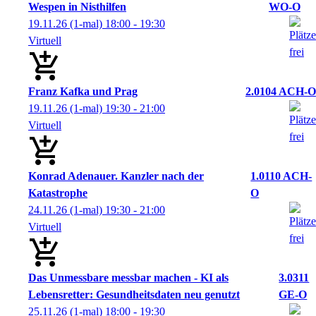
Wespen in Nisthilfen
WO-O
19.11.26
(1-mal)
18:00
- 19:30
Virtuell
Franz Kafka und Prag
2.0104 ACH-O
19.11.26
(1-mal)
19:30
- 21:00
Virtuell
Konrad Adenauer. Kanzler nach der
1.0110 ACH-
Katastrophe
O
24.11.26
(1-mal)
19:30
- 21:00
Virtuell
Das Unmessbare messbar machen - KI als
3.0311
Lebensretter: Gesundheitsdaten neu genutzt
GE-O
25.11.26
(1-mal)
18:00
- 19:30