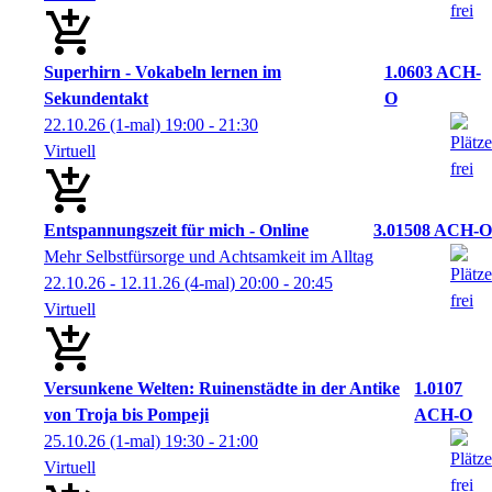
Superhirn - Vokabeln lernen im
1.0603 ACH-
Sekundentakt
O
22.10.26
(1-mal)
19:00
- 21:30
Virtuell
Entspannungszeit für mich - Online
3.01508 ACH-O
Mehr Selbstfürsorge und Achtsamkeit im Alltag
22.10.26 - 12.11.26
(4-mal)
20:00
- 20:45
Virtuell
Versunkene Welten: Ruinenstädte in der Antike
1.0107
von Troja bis Pompeji
ACH-O
25.10.26
(1-mal)
19:30
- 21:00
Virtuell