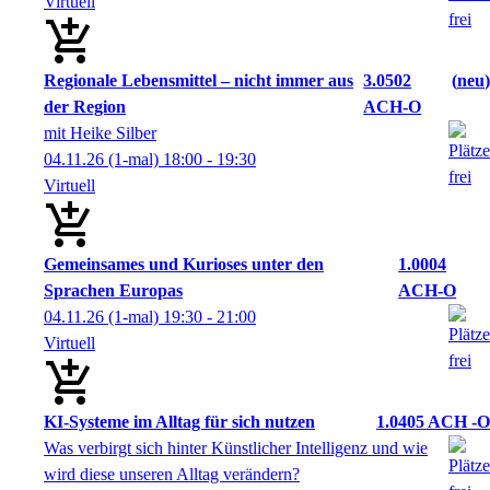
Virtuell
Regionale Lebensmittel – nicht immer aus
3.0502
neu
der Region
ACH-O
mit Heike Silber
04.11.26
(1-mal)
18:00
- 19:30
Virtuell
Gemeinsames und Kurioses unter den
1.0004
Sprachen Europas
ACH-O
04.11.26
(1-mal)
19:30
- 21:00
Virtuell
KI-Systeme im Alltag für sich nutzen
1.0405 ACH -O
Was verbirgt sich hinter Künstlicher Intelligenz und wie
wird diese unseren Alltag verändern?