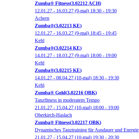
Zumba® Fitness
3.02212 ACH
12.01.27 - 16.03.27
(9-mal)
18:30
- 19:30
Achern
Zumba®
3.02213 KE
12.01.27 - 16.03.27
(9-mal)
18:45
- 19:45
Kehl
Zumba®
3.02214 KE
14.01.27 - 18.03.27
(9-mal)
18:00
- 19:00
Kehl
Zumba®
3.02215 KE
14.01.27 - 08.04.27
(10-mal)
18:30
- 19:30
Kehl
Zumba® Gold
3.02216 OBK
Tanzfitness in moderatem Tempo
21.01.27 - 15.04.27
(10-mal)
18:00
- 19:00
Oberkirch-Haslach
Zumba® Fitness
3.02217 OBK
Dynamisches Tanztraining für Ausdauer und Energie
21.01.27 - 15.04.27
(10-mal)
19:30
- 20:30