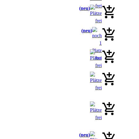
neu
neu
neu